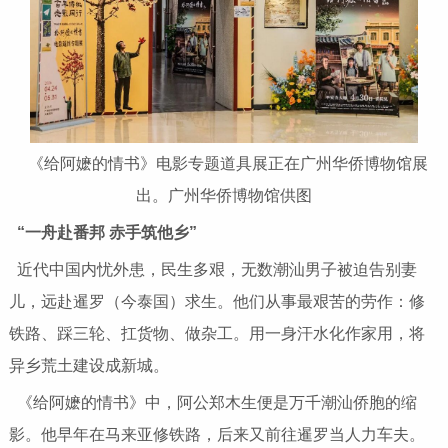
《给阿嬷的情书》电影专题道具展正在广州华侨博物馆展
出。广州华侨博物馆供图
“一舟赴番邦
赤手筑他乡”
近代中国内忧外患，民生多艰，无数潮汕男子被迫告别妻
儿，远赴暹罗（今泰国）求生。他们从事最艰苦的劳作：修
铁路、踩三轮、扛货物、做杂工。用一身汗水化作家用，将
异乡荒土建设成新城。
《给阿嬷的情书》中，阿公郑木生便是万千潮汕侨胞的缩
影。他早年在马来亚修铁路，后来又前往暹罗当人力车夫。