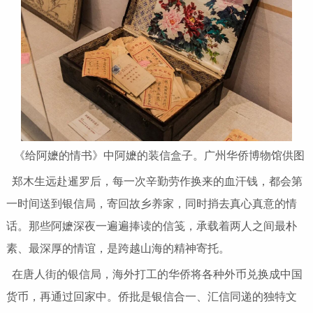
《给阿嬷的情书》中阿嬷的装信盒子。广州华侨博物馆供图
郑木生远赴暹罗后，每一次辛勤劳作换来的血汗钱，都会第
一时间送到银信局，寄回故乡养家，同时捎去真心真意的情
话。那些阿嬷深夜一遍遍捧读的信笺，承载着两人之间最朴
素、最深厚的情谊，是跨越山海的精神寄托。
在唐人街的银信局，海外打工的华侨将各种外币兑换成中国
货币，再通过回家中。侨批是银信合一、汇信同递的独特文