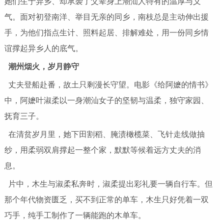
她们生于异乡、却承袭了父辈身上潮汕人特有的温厚与义
气。面对初登南洋、举目无亲的同乡，南枝总是主动伸出援
手，为他们指点生计、照料起居、排解难处，用一份同乡情
谊撑起异乡人的底气。
潮州烟火，岁月静守
丈夫登船赴番，故土只剩漫长守望。电影《给阿嬷的情书》
中，阿嬷叶淑柔以一身潮汕女子的坚韧与温柔，独守家园、
抚育三子。
在清贫岁月里，她下田割稻、腌渍橄榄菜、飞针走线做抽
纱，用柔弱双肩撑起一整个家，默默等候着远方丈夫的消
息。
片中，木生与淑柔私奔时，淑柔提出彩礼要一辆自行车。但
那个年代物资匮乏，买不到正常的单车，木生只好凭着一双
巧手，纯手工制作了一辆能跑的木单车。