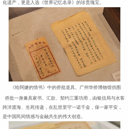
化遗产，更是入选《世界记忆名录》的珍贵瑰宝。
《给阿嬷的情书》中的侨批道具。广州华侨博物馆供图
侨批一身兼具家书、汇款、契约三重功用，由银信局与水客
跨洋渡海、生死传递，在乱世里守一诺千金，保一家平安，
是中国民间情感与金融共生的伟大创造。