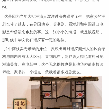
报。
这是因为当年大批潮汕人漂洋过海去暹罗谋生，把家乡的潮
剧也带了过去，在异国他乡，听潮剧、看潮剧和中国进口电
影是华侨最念乡愁的事。这一张小小的海报，就足以说明，
那时候中华文化在暹罗有一定的地位。
片中南枝卖无米粿的摊位，反映出当时暹罗潮州人的饮食结
构与国内没有太大区别。直到现在，曼谷唐人街也随处可见
潮汕美食。在电影中，这个无米粿摊也是其他华侨请南枝读
侨批、家书的一个据点，承载着很多戏剧意义。