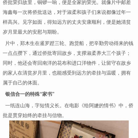
侨批荣归故里，铜锣一响，便是全家的荣光。就像片中邮差
海鑫每一次将侨批送达，对于淑柔和孩子们来说都像过年一
样高兴。见字如面，得知远方的丈夫安康顺利，便是她清贫
岁月里最大的安慰与期盼。
片中，郑木生在暹罗蹬三轮、跑货船，把辛勤劳动得来的钱
一点点攒下，通过侨批寄回故乡，支撑淑柔养大三个孩子；
同时，他还会寄回南洋的花布和进口洋物件，让留守在故乡
的家人在清贫岁月里，也能感受到远方的牵挂与温暖，拥有
属于自己的体面。
银信合一的特殊“家书”
一纸连山海，字短情义长。在电影《给阿嬷的情书》中，侨
批是贯穿始终的牵挂与信物。