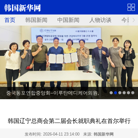
首页
韩国新闻
中国新闻
人物访谈
今日青
중국동포연합중앙회–이루탄메디케어의원,
건강복지프로그램 운영 업무협약 체결
韩国辽宁总商会第二届会长就职典礼在首尔举行
发布时间:
2026-04-11 23:14:00
来源:
韩国新华网