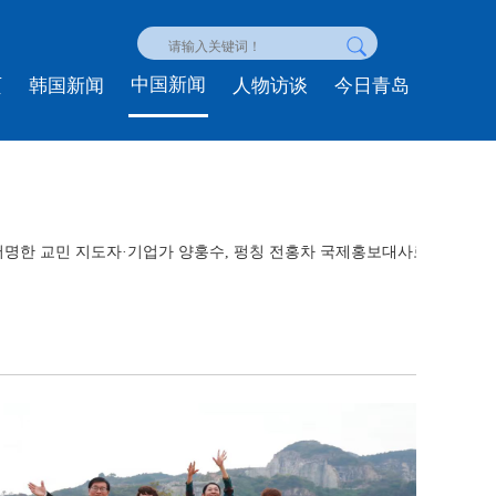
中国新闻
页
韩国新闻
人物访谈
今日青岛
저명한 교민 지도자·기업가 양훙수, 펑칭 전홍차 국제홍보대사로 위촉