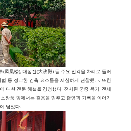
凤
楼
루(
凰
),
대정전(大政殿) 등 주요 전각을 차례로 둘러
색 기법 등 정교한 건축 요소들을 세심하게 관찰했다. 또한
에 대한 전문 해설을 경청했다. 전시된 궁중 옥기, 전세
한 소장품 앞에서는 걸음을 멈추고 촬영과 기록을 이어가
에 담았다.