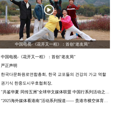
中国电视-《花开又一程》：首创“老友局”
中国电视-《花开又一程》：首创“老友局”
严正声明
한국다문화원로연합총회, 한국 교포들의 건강의 가교 역할
권기식 한중도시우호협회장,
"共鉴华夏·同传五洲”全球华文媒体联盟 中国行系列活动之走进西藏启动仪式在拉萨举行
“2025海外媒体看港南”活动系列报道—— 贵港市横空体育用品有限公司