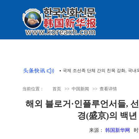
국제 조선족 단체 간의 친목 강화, 국
当前位置：
首页
>>
中国新闻
>>
查看详情
해외 블로거·인플루언서들, 선
경(盛京)의 백
来源：
韩国新华网
时间：