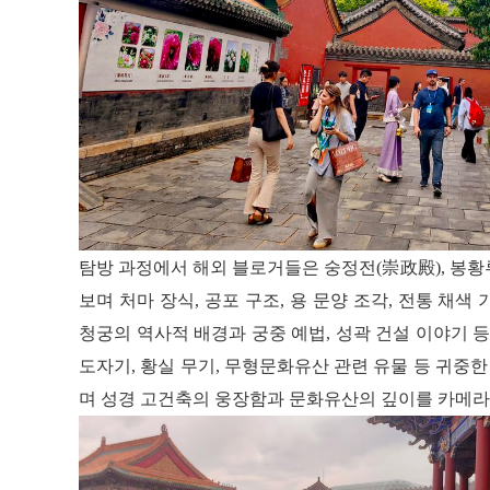
탐방 과정에서 해외 블로거들은 숭정전(崇政殿), 봉황
보며 처마 장식, 공포 구조, 용 문양 조각, 전통 채
청궁의 역사적 배경과 궁중 예법, 성곽 건설 이야기 등
도자기, 황실 무기, 무형문화유산 관련 유물 등 귀중
며 성경 고건축의 웅장함과 문화유산의 깊이를 카메라