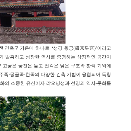
宫
전 건축군 가운데 하나로, ‘성경 황궁(盛京皇
)’
이라고
나라가 발흥하고 성장한 역사를 증명하는 상징적인 공간이
양 고궁은 궁전은 높고 전각은 낮은 구조와 황색 기와에
만주족·몽골족·한족의 다양한 건축 기법이 융합되어 독창
 문화의 소중한 유산이자 랴오닝성과 선양의 역사·문화를