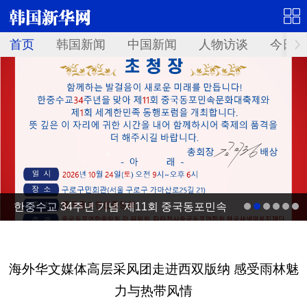
首页
韩国新闻
中国新闻
人物访谈
今日青
한중수교 34주년 기념 '제11회 중국동포민속
문화대축제' 10월 24일 서울서 개최
海外华文媒体高层采风团走进西双版纳 感受雨林魅
力与热带风情